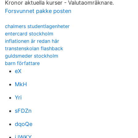
Kronor aktuella kurser - Valutaomräknare.
Forsvunnet pakke posten
chalmers studentlagenheter
entercard stockholm
inflationen är redan här
transtenskolan flashback
guldsmeder stockholm
barn författare
eX
MkH
Yri
sFDZn
dqoQe
iJWKY