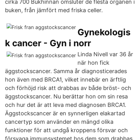
cirka 700 Bukhinnan omsluter de flesta organen i
buken, från jämfört med friska celler.
Gynekologis
k cancer - Gyn i norr
Linda Nivell var 36 år
när hon fick
äggstockscancer. Samma år diagnosticerades
hon även med BRCA1, vilket innebär en ärftlig
och förhöjd risk att drabbas av både bröst- och
äggstockscancer. Nu berättar hon om sin resa
och hur det är att leva med diagnosen BRCA1.
Äggstockscancer är en synnerligen elakartad
cancertyp som använder en mängd olika
funktioner för att undgå kroppens försvar och
försvaga immunsystemet hos dem som drabbas.