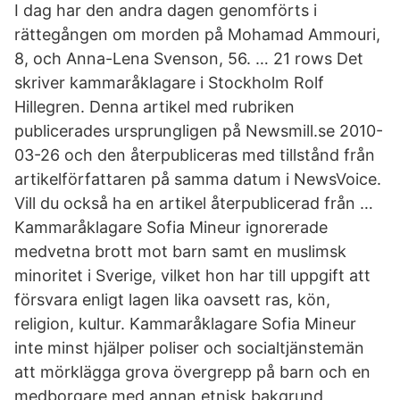
I dag har den andra dagen genomförts i
rättegången om morden på Mohamad Ammouri,
8, och Anna-Lena Svenson, 56. … 21 rows Det
skriver kammaråklagare i Stockholm Rolf
Hillegren. Denna artikel med rubriken
publicerades ursprungligen på Newsmill.se 2010-
03-26 och den återpubliceras med tillstånd från
artikelförfattaren på samma datum i NewsVoice.
Vill du också ha en artikel återpublicerad från …
Kammaråklagare Sofia Mineur ignorerade
medvetna brott mot barn samt en muslimsk
minoritet i Sverige, vilket hon har till uppgift att
försvara enligt lagen lika oavsett ras, kön,
religion, kultur. Kammaråklagare Sofia Mineur
inte minst hjälper poliser och socialtjänstemän
att mörklägga grova övergrepp på barn och en
medborgare med annan etnisk bakgrund