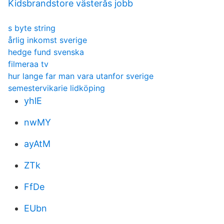
Kidsbrandstore västerås jobb
s byte string
årlig inkomst sverige
hedge fund svenska
filmeraa tv
hur lange far man vara utanfor sverige
semestervikarie lidköping
yhlE
nwMY
ayAtM
ZTk
FfDe
EUbn