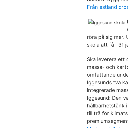
Från estland cro
röra på sig mer.
skola att få 31 j
Ska leverera ett
massa- och karto
omfattande under
Iggesunds två ka
integrerade mass
Iggesund: Den vä
hållbarhetstänk 
till trä för kli
premiumsegment