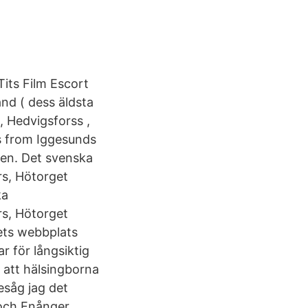
Tits Film Escort
nd ( dess äldsta
, Hedvigsforss ,
ts from Iggesunds
len. Det svenska
rs, Hötorget
ka
rs, Hötorget
ets webbplats
r för långsiktig
 att hälsingborna
esåg jag det
och Enånger.