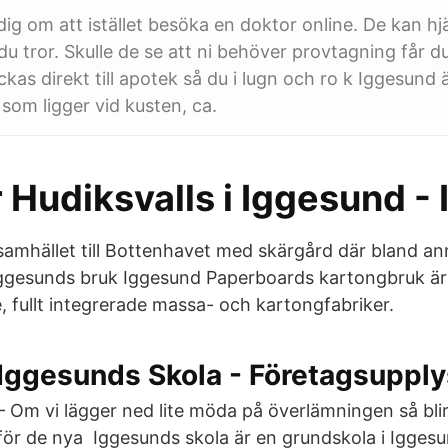
a dig om att istället besöka en doktor online. De kan hjä
du tror. Skulle de se att ni behöver provtagning får d
ckas direkt till apotek så du i lugn och ro k Iggesund ä
som ligger vid kusten, ca.
 Hudiksvalls i Iggesund -
amhället till Bottenhavet med skärgård där bland ann
Iggesunds bruk Iggesund Paperboards kartongbruk är
 fullt integrerade massa- och kartongfabriker.
Iggesunds Skola - Företagsuppl
– Om vi lägger ned lite möda på överlämningen så blir
för de nya Iggesunds skola är en grundskola i Iggesu