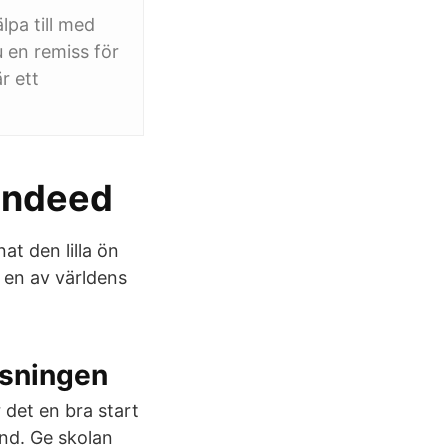
lpa till med
u en remiss för
r ett
 Indeed
at den lilla ön
 en av världens
ysningen
 det en bra start
nd. Ge skolan