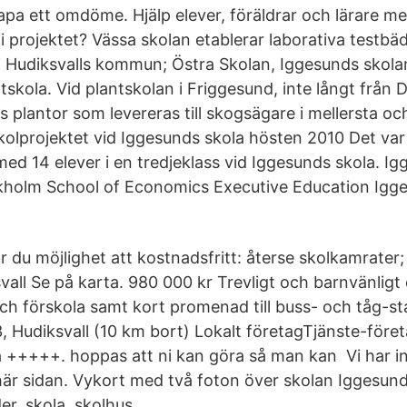
pa ett omdöme. Hjälp elever, föräldrar och lärare me
i projektet? Vässa skolan etablerar laborativa testbä
r i Hudiksvalls kommun; Östra Skolan, Iggesunds skol
skola. Vid plantskolan i Friggesund, inte långt från D
s plantor som levereras till skogsägare i mellersta o
kolprojektet vid Iggesunds skola hösten 2010 Det var
med 14 elever i en tredjeklass vid Iggesunds skola. I
holm School of Economics Executive Education Igg
 du möjlighet att kostnadsfritt: återse skolkamrater;
vall Se på karta. 980 000 kr Trevligt och barnvänli
ch förskola samt kort promenad till buss- och tåg-sta
, Hudiksvall (10 km bort) Lokalt företagTjänste-föret
 +++++. hoppas att ni kan göra så man kan Vi har i
här sidan. Vykort med två foton över skolan Iggesund
r, skola, skolhus.