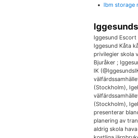
Ibm storage 
Iggesunds
Iggesund Escort 
Iggesund Kåta kå
privilegier skola
Bjuråker ; Igges
IK (@IggesundsIK)
välfärdssamhället
(Stockholm), Ige
välfärdssamhället
(Stockholm), Ige
presenterar bland
planering av tra
aldrig skola hav
kostliga järnbru