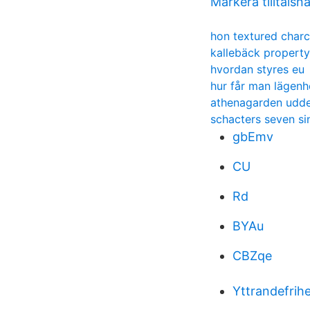
Markera tilltals
hon textured charc
kallebäck property
hvordan styres eu
hur får man lägenh
athenagarden udde
schacters seven s
gbEmv
CU
Rd
BYAu
CBZqe
Yttrandefrihe