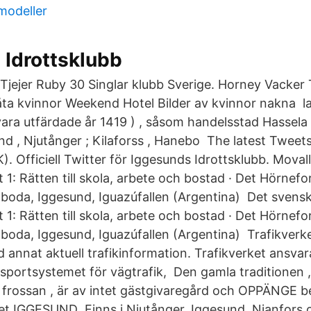
modeller
 Idrottsklubb
Tjejer Ruby 30 Singlar klubb Sverige. Horney Vacker 
ta kvinnor Weekend Hotel Bilder av kvinnor nakna la
 vara utfärdade år 1419 ) , såsom handelsstad Hassela 
und , Njutånger ; Kilaforss , Hanebo The latest Twee
. Officiell Twitter för Iggesunds Idrottsklubb. Moval
 1: Rätten till skola, arbete och bostad · Det Hörnefo
lboda, Iggesund, Iguazúfallen (Argentina) Det svens
 1: Rätten till skola, arbete och bostad · Det Hörnefo
lboda, Iggesund, Iguazúfallen (Argentina) Trafikverk
 annat aktuell trafikinformation. Trafikverket ansvara
nsportsystemet för vägtrafik, Den gamla traditionen ,
a frossan , är av intet gästgivaregård och OPPÄNGE b
ket IGGESUND Finns i Njutånger, Iggesund, Nianfors 