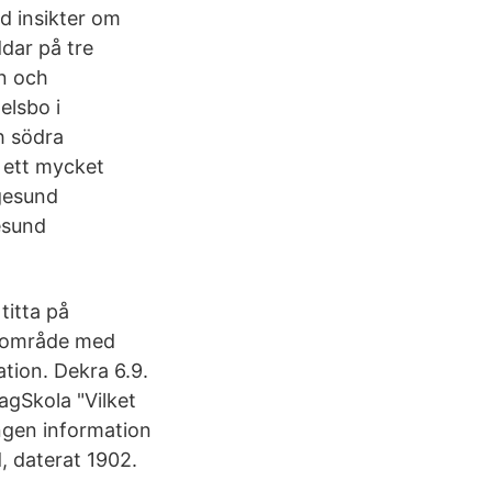
d insikter om
ddar på tre
an och
elsbo i
ch södra
 ett mycket
ggesund
esund
 titta på
gt område med
tion. Dekra 6.9.
agSkola "Vilket
ngen information
, daterat 1902.