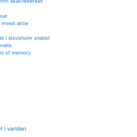
namn skatteverket
oal
 invest aktie
et i stockholm snabbt
valla
ins of memory
t i varlden