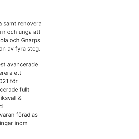
ka samt renovera
arn och unga att
kola och Gnarps
an av fyra steg.
est avancerade
rera ett
021 för
erade fullt
ksvall &
ed
åvaran förädlas
ningar inom