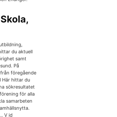
Skola,
utbildning,
ittar du aktuell
hörighet samt
esund. På
g från föregående
 Här hittar du
na sökresultatet
örening för alla
kla samarbeten
amhällsnytta.
… V id