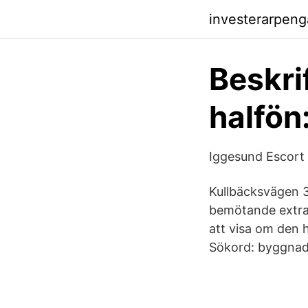
investerarpen
Beskri
halfön:
Iggesund Escort 
Kullbäcksvägen 3
bemötande extra
att visa om den 
Sökord: byggnade