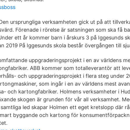
ssboss
Den ursprungliga verksamheten gick ut på att tillver
svärd. Förenade i rörelse är satsningen som ska få b
 Under ett år kommer barn i årskurs 3 på Iggesunds s
an 2019 På Iggesunds skola består övergången till sju
 omfattande uppgraderingsprojekt i en av världens m
ngfabriker. ABB kommer som totalleverantör att leve
hålls- och uppgraderingsprojekt i flera steg under 2
rtongmaskiner, som ingår i en av världens mest avanc
a- och kartongfabriker. Holmens verksamheter i Hudi
xande skogen är grunden för vår all verksamhet. M
i samtliga led skapar Holmen ett eget kretslopp där r
matsmart byggande och kartong för konsumentförpack
et.