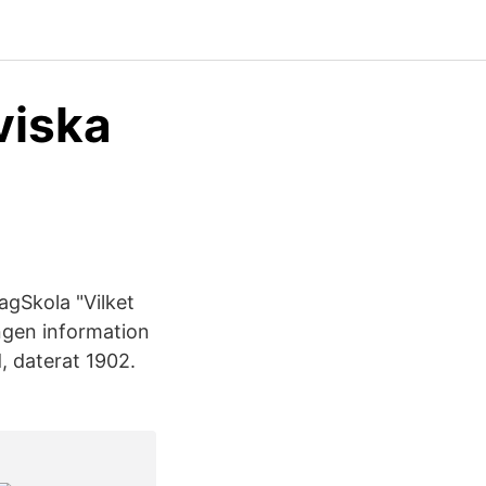
viska
agSkola "Vilket
ngen information
, daterat 1902.