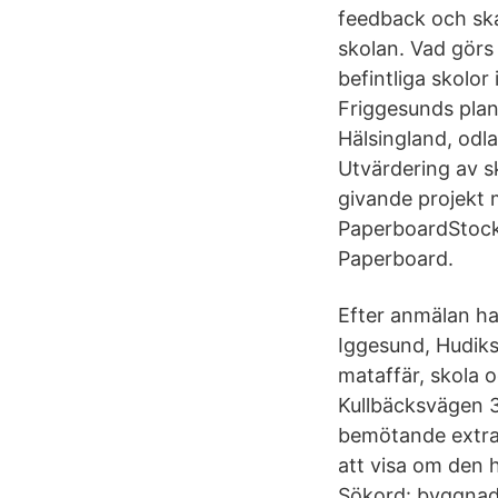
feedback och ska
skolan. Vad görs 
befintliga skolo
Friggesunds plant
Hälsingland, odla
Utvärdering av s
givande projekt 
PaperboardStock
Paperboard.
Efter anmälan har
Iggesund, Hudiks
mataffär, skola o
Kullbäcksvägen 3
bemötande extra
att visa om den 
Sökord: byggnade