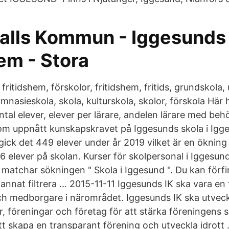
alls Kommun - Iggesunds 
em - Stora
fritidshem, förskolor, fritidshem, fritids, grundskola, 
ymnasieskola, skola, kulturskola, skolor, förskola Här h
ntal elever, elever per lärare, andelen lärare med be
om uppnått kunskapskravet på Iggesunds skola i Igg
gick det 449 elever under år 2019 vilket är en öknin
6 elever på skolan. Kurser för skolpersonal i Iggesund
 matchar sökningen " Skola i Iggesund ". Du kan förfi
nnat filtrera … 2015-11-11 Iggesunds IK ska vara en f
ch medborgare i närområdet. Iggesunds IK ska utvec
 föreningar och företag för att stärka föreningens s
tt skapa en transparant förening och utveckla idrott 