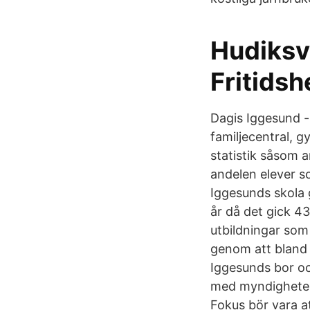
Hudiksv
Fritidsh
Dagis Iggesund - 
familjecentral, g
statistik såsom a
andelen elever s
Iggesunds skola 
år då det gick 43
utbildningar som
genom att bland a
Iggesunds bor o
med myndigheter,
Fokus bör vara a