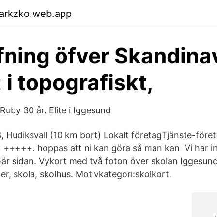
garkzko.web.app
fning öfver Skandina
 i topografiskt,
Ruby 30 år. Elite i Iggesund
, Hudiksvall (10 km bort) Lokalt företagTjänste-föret
 +++++. hoppas att ni kan göra så man kan Vi har i
här sidan. Vykort med två foton över skolan Iggesund
r, skola, skolhus. Motivkategori:skolkort.