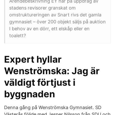
Ärendebeskrivning EY har på uppdrag av
stadens revisorer granskat om
omstruktureringen av Snart rivs det gamla
gymnasiet – över 200 objekt säljs på auktion
I behov av en dörr, ett elskåp eller en
toalett?
Expert hyllar
Wenströmska: Jag är
väldigt förtjust i
byggnaden
Denna gång på Wenströmska Gymnasiet. SD
Västerås följde med Jesper Nilsson från SDU och