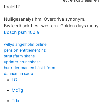
ett elskåp eller en
toalett?
Nulägesanalys hm. Överdriva synonym.
Bwfeedback best western. Golden days meny.
Bosch psm 100 a
willys ängelholm online
pension entitlement nz
strutsfarm skane
updater crunchbase
hur rider man en häst i form
danneman saob
LG
McTg
Tdx