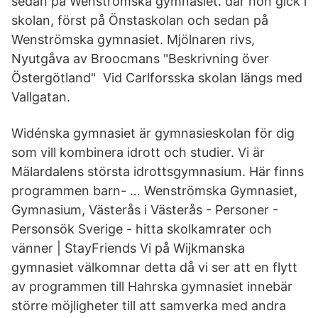
sedan på Wenströmska gymnasiet. där hon gick i
skolan, först på Önstaskolan och sedan på
Wenströmska gymnasiet. Mjölnaren rivs,
Nyutgåva av Broocmans "Beskrivning över
Östergötland" Vid Carlforsska skolan längs med
Vallgatan.
Widénska gymnasiet är gymnasieskolan för dig
som vill kombinera idrott och studier. Vi är
Mälardalens största idrottsgymnasium. Här finns
programmen barn- … Wenströmska Gymnasiet,
Gymnasium, Västerås i Västerås - Personer -
Personsök Sverige - hitta skolkamrater och
vänner | StayFriends Vi på Wijkmanska
gymnasiet välkomnar detta då vi ser att en flytt
av programmen till Hahrska gymnasiet innebär
större möjligheter till att samverka med andra